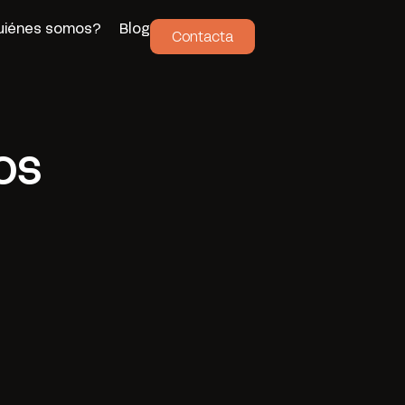
uiénes somos?
Blog
Contacta
os