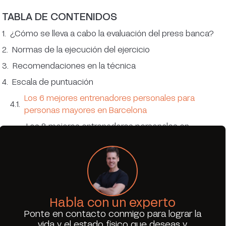
TABLA DE CONTENIDOS
¿Cómo se lleva a cabo la evaluación del press banca?
Normas de la ejecución del ejercicio
Recomendaciones en la técnica
Escala de puntuación
Los 6 mejores entrenadores personales para
personas mayores en Barcelona
Los 8 mejores entrenadores personales en
Barcelona
Ejercicios de pierna en gimnasio: guía completa
con técnica y errores comunes
Habla con un experto
Ponte en contacto conmigo para lograr la
vida y el estado físico que deseas y