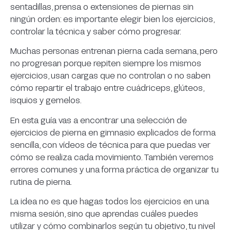
sentadillas, prensa o extensiones de piernas sin
Usar demasiado peso
ningún orden: es importante elegir bien los ejercicios,
No controlar la bajada
controlar la técnica y saber cómo progresar.
Olvidarse de los isquios y los glúteos
Muchas personas entrenan pierna cada semana, pero
No progresar con el tiempo
no progresan porque repiten siempre los mismos
ejercicios, usan cargas que no controlan o no saben
Cómo combinar los ejercicios de pierna en
cómo repartir el trabajo entre cuádriceps, glúteos,
gimnasio
isquios y gemelos.
¿Necesitas una rutina de pierna personalizada?
En esta guía vas a encontrar una selección de
Preguntas frecuentes sobre ejercicios de pierna
ejercicios de pierna en gimnasio explicados de forma
en gimnasio
sencilla, con vídeos de técnica para que puedas ver
¿Cuáles son los mejores ejercicios de pierna
cómo se realiza cada movimiento. También veremos
en gimnasio?
errores comunes y una forma práctica de organizar tu
¿Cuántos ejercicios de pierna debería hacer
rutina de pierna.
en una rutina?
La idea no es que hagas todos los ejercicios en una
¿Es mejor la sentadilla o la prensa?
misma sesión, sino que aprendas cuáles puedes
¿Qué ejercicios son mejores para glúteos?
utilizar y cómo combinarlos según tu objetivo, tu nivel