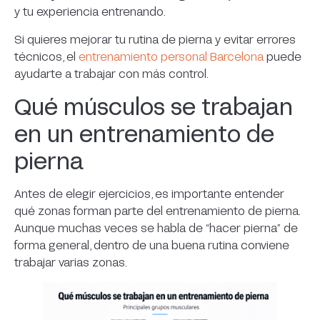
y tu experiencia entrenando.
¿Qué ejercicios trabajan más los
cuádriceps?
Si quieres mejorar tu rutina de pierna y evitar errores
técnicos, el
entrenamiento personal Barcelona
puede
¿Qué ejercicios trabajan los isquios?
ayudarte a trabajar con más control.
¿Cuántos días a la semana hay que entrenar
pierna?
Qué músculos se trabajan
¿Puedo entrenar pierna si soy principiante?
en un entrenamiento de
Descubre una rutina de pierna adaptada a ti
pierna
Sigue aprendiendo con nosotros
Los 6 mejores entrenadores personales para
Antes de elegir ejercicios, es importante entender
personas mayores en Barcelona
qué zonas forman parte del entrenamiento de pierna.
Aunque muchas veces se habla de “hacer pierna” de
Los 8 mejores entrenadores personales en
forma general, dentro de una buena rutina conviene
Barcelona
trabajar varias zonas.
Plan de entrenamiento personalizado vs
rutina genérica: qué te hará progresar