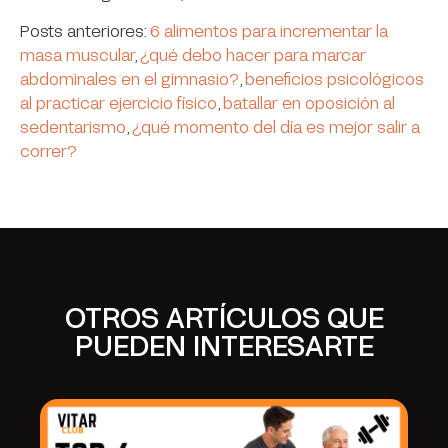
Posts anteriores:
6 alimentos para incrementar la
masa muscular
,
¿qué debo hacer para marcar
abdominales en el gimnasio?
,
beneficios psicológicos
al practicar ejercicio físico
,
batallar en oposición al
sedentarismo
,
¿qué momento del día es mejor salir a
correr?
OTROS ARTÍCULOS QUE
PUEDEN INTERESARTE