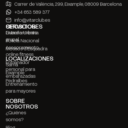
Carrer de València, 299, Eixample, 08009 Barcelona
+34 653 589 377
info@vitarclub.es
SERVICIOS
OPOSITORES
Entrenamiento
Guardia Urbana
grupal
Policía Nacional
Asesoramiento
Mossos d’Esquadra
online fitness
LOCALIZACIONES
Entrenador
Sarrià
personal para
Eixample
embarazadas
Pedralbes
Entrenamiento
para mayores
SOBRE
NOSOTROS
¿Quiénes
somos?
Blog