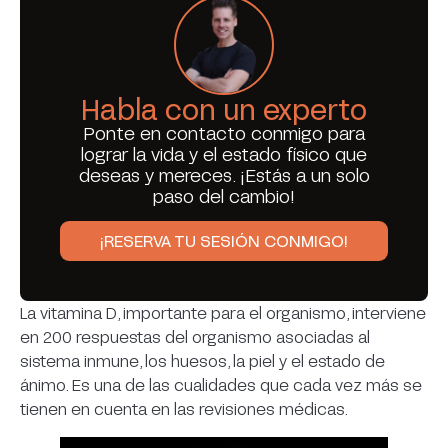
Habla con un experto
Ponte en contacto conmigo para
lograr la vida y el estado físico que
deseas y mereces. ¡Estás a un solo
paso del cambio!
¡RESERVA TU SESIÓN CONMIGO!
La vitamina D, importante para el organismo, interviene
en 200 respuestas del organismo asociadas al
sistema inmune, los huesos, la piel y el estado de
ánimo. Es una de las cualidades que cada vez más se
tienen en cuenta en las revisiones médicas.