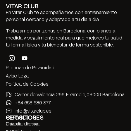
VITAR CLUB
En Vitar Club te acompañamos con entrenamiento
personal cercano y adaptado a tu día a día.
Trabajamos por zonas en Barcelona, con planes a
medida y seguimiento real para que mejores tu salud,
tu forma física y tu bienestar de forma sostenible.
Políticas de Privacidad
Aviso Legal
Política de Cookies
Carrer de València, 299, Eixample, 08009 Barcelona
+34 653 589 377
info@vitarclub.es
SERVICIOS
OPOSITORES
Entrenamiento
Guardia Urbana
grupal