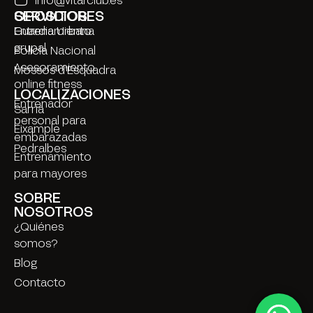
SERVICIOS
OPOSITORES
Entrenamiento
Guardia Urbana
grupal
Policía Nacional
Asesoramiento
Mossos d’Esquadra
online fitness
LOCALIZACIONES
Entrenador
Sarrià
personal para
Eixample
embarazadas
Pedralbes
Entrenamiento
para mayores
SOBRE
NOSOTROS
¿Quiénes
somos?
Blog
Contacto