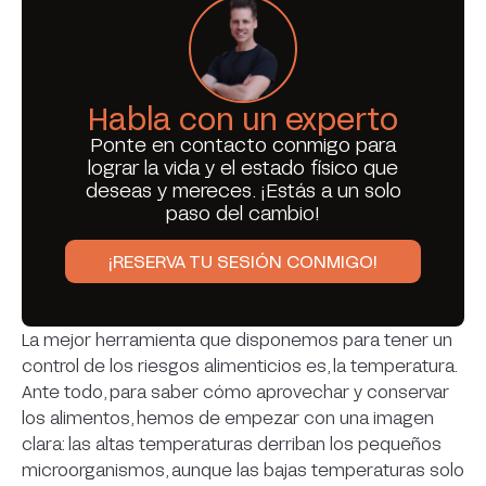
Habla con un experto
Ponte en contacto conmigo para
lograr la vida y el estado físico que
deseas y mereces. ¡Estás a un solo
paso del cambio!
¡RESERVA TU SESIÓN CONMIGO!
La mejor herramienta que disponemos para tener un
control de los riesgos alimenticios es, la temperatura.
Ante todo, para saber cómo aprovechar y conservar
los alimentos, hemos de empezar con una imagen
clara: las altas temperaturas derriban los pequeños
microorganismos, aunque las bajas temperaturas solo