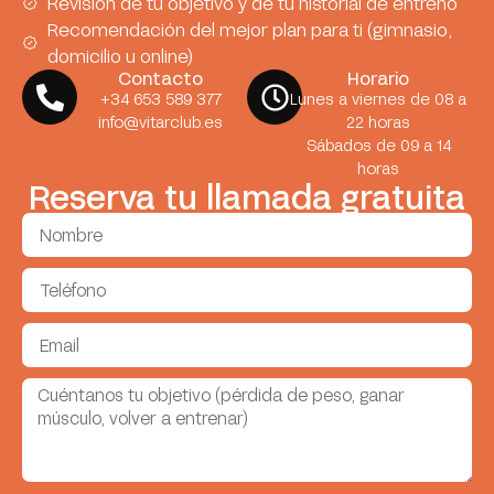
Revisión de tu objetivo y de tu historial de entreno
Recomendación del mejor plan para ti (gimnasio,
domicilio u online)
Contacto
Horario
+34 653 589 377
Lunes a viernes de 08 a
info@vitarclub.es
22 horas
Sábados de 09 a 14
horas
Reserva tu llamada gratuita