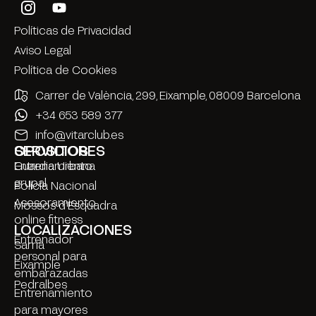
Políticas de Privacidad
Aviso Legal
Política de Cookies
Carrer de València, 299, Eixample, 08009 Barcelona
+34 653 589 377
info@vitarclub.es
SERVICIOS
OPOSITORES
Entrenamiento
Guardia Urbana
grupal
Policía Nacional
Asesoramiento
Mossos d’Esquadra
online fitness
LOCALIZACIONES
Entrenador
Sarrià
personal para
Eixample
embarazadas
Pedralbes
Entrenamiento
para mayores