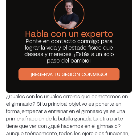
Habla con un experto
Ponte en contacto conmigo para
lograr la vida y el estado físico que
deseas y mereces. ¡Estás a un solo
paso del cambio!
¡RESERVA TU SESIÓN CONMIGO!
¿Cuáles son los usuales errores que cometemos en
el gimnasio? Si tu principal objetivo es ponerte en
forma, empezar a entrenar en el gimnasio ya es una
primera fracción de la batalla ganada. La otra parte
tiene que ver con ¿qué hacemos en el gimnasio?
Aunque teóricamente, todos los ejercicios funcionan,