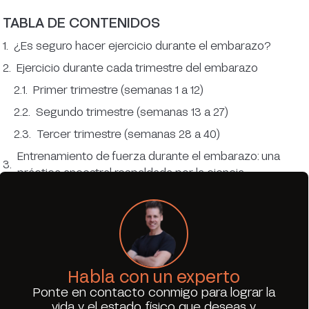
TABLA DE CONTENIDOS
¿Es seguro hacer ejercicio durante el embarazo?
Ejercicio durante cada trimestre del embarazo
Primer trimestre (semanas 1 a 12)
Segundo trimestre (semanas 13 a 27)
Tercer trimestre (semanas 28 a 40)
Entrenamiento de fuerza durante el embarazo: una
práctica ancestral respaldada por la ciencia
Errores comunes al entrenar durante el embarazo
Consejos clave para un entrenamiento seguro
Actividades especialmente recomendadas
Ejercicios contraindicados
Habla con un experto
Preguntas frecuentes (FAQ)
Ponte en contacto conmigo para lograr la
¿Puedo empezar a entrenar si antes no hacía
vida y el estado físico que deseas y