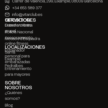
Carrer de València, 299, Eixample, 08009 Barcelona
+34 653 589 377
info@vitarclub.es
SERVICIOS
OPOSITORES
Entrenamiento
Guardia Urbana
grupal
Policía Nacional
Asesoramiento
Mossos d’Esquadra
online fitness
LOCALIZACIONES
Entrenador
Sarrià
personal para
Eixample
embarazadas
Pedralbes
Entrenamiento
para mayores
SOBRE
NOSOTROS
¿Quiénes
somos?
Blog