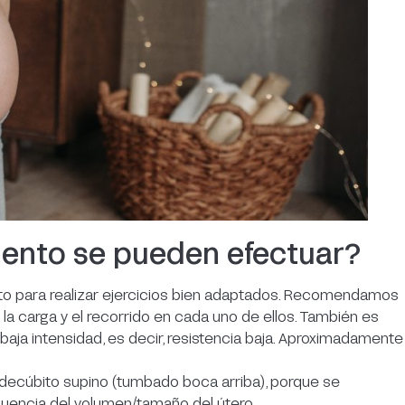
iento se pueden efectuar?
o para realizar ejercicios bien adaptados. Recomendamos
la carga y el recorrido en cada uno de ellos. También es
aja intensidad, es decir, resistencia baja. Aproximadamente
ón decúbito supino (tumbado boca arriba), porque se
cuencia del volumen/tamaño del útero.