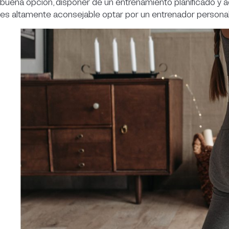
buena opción, disponer de un entrenamiento planificado y 
es altamente aconsejable optar por un entrenador personal