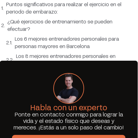
Puntos significativos para realizar el ejercicio en el
periodo de embarazo:
¿Qué ejercicios de entrenamiento se pueden
efectuar?
Los 6 mejores entrenadores personales para
personas mayores en Barcelona
Los 8 mejores entrenadores personales en
Barcelona
Ejercicios de pierna en gimnasio: guía completa
con técnica y errores comunes
Habla con un experto
Ponte en contacto conmigo para lograr la
vida y el estado físico que deseas y
mereces. ¡Estás a un solo paso del cambio!