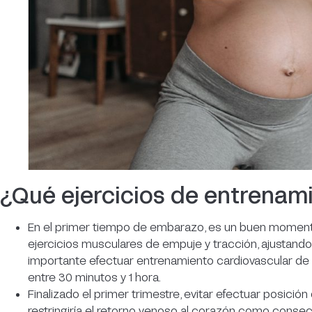
¿Qué ejercicios de entrenam
En el primer tiempo de embarazo, es un buen moment
ejercicios musculares de empuje y tracción, ajustando 
importante efectuar entrenamiento cardiovascular de b
entre 30 minutos y 1 hora.
Finalizado el primer trimestre, evitar efectuar posici
restringiría el retorno venoso al corazón como conse