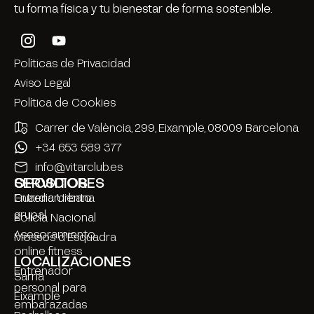
tu forma física y tu bienestar de forma sostenible.
Políticas de Privacidad
Aviso Legal
Política de Cookies
Carrer de València, 299, Eixample, 08009 Barcelona
+34 653 589 377
info@vitarclub.es
SERVICIOS
OPOSITORES
Entrenamiento
Guardia Urbana
grupal
Policía Nacional
Asesoramiento
Mossos d’Esquadra
online fitness
LOCALIZACIONES
Entrenador
Sarrià
personal para
Eixample
embarazadas